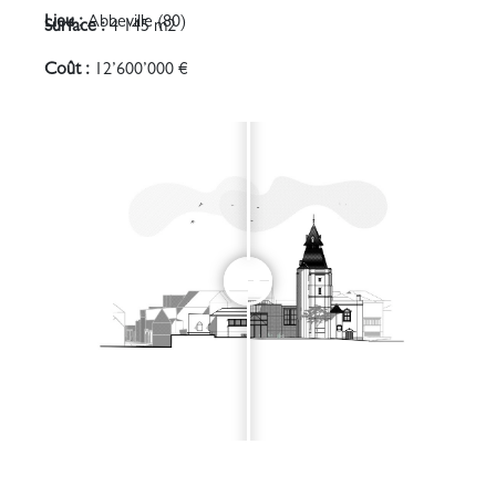
Lieu :
Abbeville (80)
Surface :
4 145 m2
Coût :
12’600’000 €